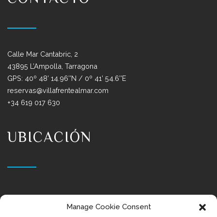
Calle Mar Cantabric, 2
43895 L’Ampolla, Tarragona
GPS: 40º 48’ 14.96’’N / 0º 41’ 54.6’’E
reservas@villafrentealmar.com
+34 619 017 630
UBICACIÓN
Manage Cookie Consent